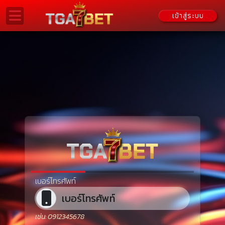
เข้าสู่ระบบ
เบอร์โทรศัพท์
เช่น: 0912345678