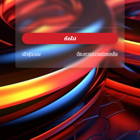
ถัดไป
×
เข้าสู่ระบบ
ต้องการความช่วยเหลือ
รับการแจ้งเตือนโปรโมชั่นพิเศษ!
ท่านจะได้รับข่าวสารและ โปรโมชั่นพิเศษ หรือ ของ
รางวัลอื่นๆ
รับข่าวสาร
ไม่รับข่าวสาร