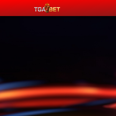
รับข่